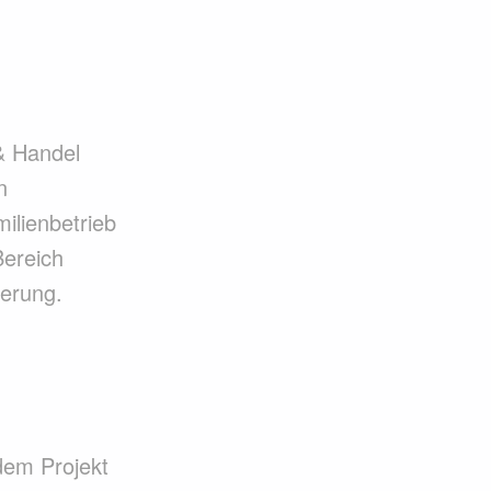
& Handel
n
milienbetrieb
Bereich
gerung.
dem Projekt