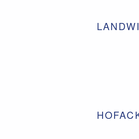
LANDW
HOFAC