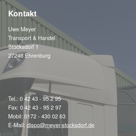
Kontakt
Uwe Meyer
Transport & Handel
Stocksdorf 1
27248 Ehrenburg
Tel.: 0 42 43 - 95 2 95
Fax: 0 42 43 - 95 2 97
Mobil: 0172 - 430 02 63
E-Mail:
dispo@meyer-stocksdorf.de