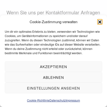
Wenn Sie uns per Kontaktformular Anfragen
zukommen lassen, werden Ihre Angaben
Cookie-Zustimmung verwalten
aus dem Anfrageformular inklusive der von
Um dir ein optimales Erlebnis zu bieten, verwenden wir Technologien wie
Ihnen dort angegebenen Kontaktdaten
Cookies, um Geräteinformationen zu speichern und/oder darauf
zuzugreifen. Wenn du diesen Technologien zustimmst, können wir Daten
zwecks Bearbeitung der Anfrage und für
wie das Surfverhalten oder eindeutige IDs auf dieser Website verarbeiten.
Wenn du deine Zustimmung nicht erteilst oder zurückziehst, können
den Fall von Anschlussfragen bei uns
bestimmte Merkmale und Funktionen beeinträchtigt werden.
gespeichert. Diese Daten geben wir nicht
ohne Ihre Einwilligung weiter.
AKZEPTIEREN
ABLEHNEN
Die Verarbeitung dieser Daten erfolgt auf
Grundlage von Art. 6 Abs. 1 lit. b DSGVO,
EINSTELLUNGEN ANSEHEN
sofern Ihre Anfrage mit der Erfüllung eines
MENÜ
Cookie-Richtlinie
Datenschutz
Impressum
Vertrags zusammenhängt oder zur